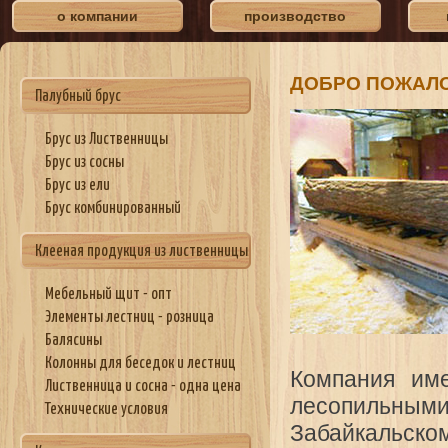
о компании
производство
ДОБРО ПОЖАЛ
Палубный брус
Брус из Лиственницы
Брус из сосны
Брус из ели
Брус комбинированный
Клееная продукция из лиственницы
Мебельный щит - опт
Элементы лестниц - розница
Балясины
Колонны для беседок и лестниц
Компания име
Лиственница и сосна - одна цена
лесопильны
Технические условия
Забайкальск