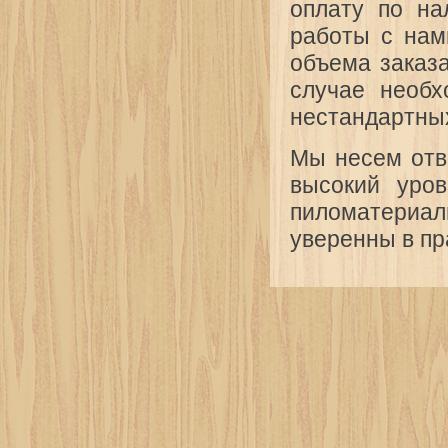
оплату по на
работы с нам
объема заказ
случае необх
нестандартных
Мы несем отв
высокий уров
пиломатериа
уверенны в пр