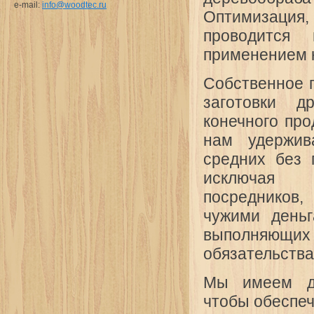
e-mail:
info@woodtec.ru
Оптимизация,
проводитс
применением к
Собственное 
заготовки 
конечного про
нам удержи
средних без 
исключая
посреднико
чужими день
выполня
обязательства
Мы имеем до
чтобы обеспе