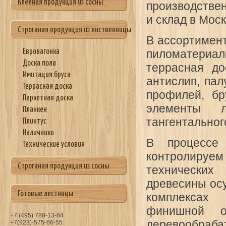
Клееная продукция из сосны
производствен
и склад в Мос
Строганая продукция из лиственницы
В ассортимент
пиломатериа
Евровагонка
Доска пола
террасная до
Имитация бруса
антислип, пал
Террасная доска
профилей, бр
Паркетная доска
элементы л
Планкен
тангентальног
Плинтус
Наличники
В процессе
Технические условия
контролируе
Строганая продукция из сосны
технически
древесины ос
Готовые лестницы
комплексах
финишной об
+7 (495) 788-13-84
деревообраб
+7(923)-575-66-55